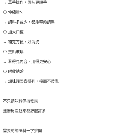
→ 單手操作，調味更順手
⚪️ 伸縮量勺
→ 調料多或少，都能輕鬆調整
⚪️ 加大口徑
→ 補充方便，好清洗
⚪️ 無鉛玻璃
→ 看得見內容，用得更安心
⚪️ 附收納盤
→ 調味罐整齊排列，檯面不凌亂
不只調味料保持乾爽
連廚房看起來都舒服許多
需要的調味料一字排開