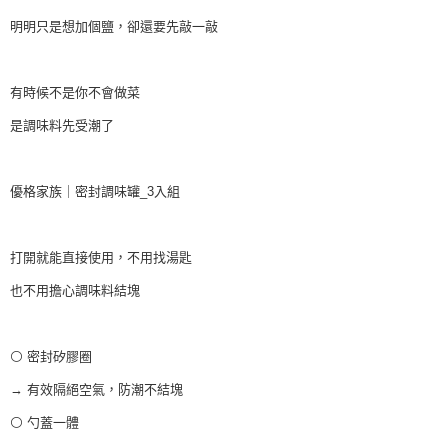
2.透過簡訊連結打開帳單後，可選擇「超商條碼／台灣大直營門市／銀行轉
付款後全家取貨
結帳頁面，進行簡訊認證並確認金額後，即可完成結帳。
帳／街口支付／iPASS MONEY」等通路繳費。
明明只是想加個鹽，卻還要先敲一敲
２．訂單成立數日內，您將收到繳費通知簡訊。
每筆NT$60，滿NT$699(含以上)免運費
３．收到繳費通知簡訊後14天內，點擊此簡訊中的連結，可透過四大超商／
【注意事項】
ATM／網路銀行／等多元方式進行付款，方視為交易完成。
付款後7-11取貨
1.本服務係由「台灣大哥大股份有限公司」（以下簡稱本公司）所提供，讓
※ 請注意：結帳手續完成當下不需立刻繳費，但若您需要取消訂單，請聯絡
有時候不是你不會做菜
用戶於交易時，得透過本服務購買商品或服務，並由商店將買賣／分期付款
每筆NT$60，滿NT$699(含以上)免運費
購買商品的店家。未經商家同意取消之訂單仍視為有效，需透過AFTEE先享
買賣價金債權讓與本公司後，依約使用本公司帳單繳交帳款。
後付繳納相關費用。
是調味料先受潮了
2.基於同意付款使用「大哥付你分期」之契約關係目的，商店將以您的個人
宅配
※ 交易是否成功請以「AFTEE先享後付 」之結帳頁面顯示為準，若有關於
資料（包含姓名、電話或地址）提供予台灣大哥大進項蒐集、處理及利用，
是否繳費成功／繳費後需取消欲退款等相關疑問，請聯繫「AFTEE先享後付
每筆NT$120，滿NT$2,000(含以上)免運費
由本公司與您本人進行分期帳單所需資料之確認、核對及更正。
客戶支援中心」
https://netprotections.freshdesk.com/support/home
3.完整用戶服務條款，請詳閱以下連結：
https://oppay.tw/userRule
優格家族｜密封調味罐_3入組
【注意事項】
１．透過由恩沛科技股份有限公司提供之「AFTEE先享後付」服務完成之交
易，需依本服務之必要範圍內提供個人資料，並將交易相關給付款項請求債
打開就能直接使用，不用找湯匙
權轉讓予恩沛科技股份有限公司。
２．關於個人資料處理事宜，請瀏覽以下網址：
也不用擔心調味料結塊
https://aftee.tw/terms/#terms3
３．未成年的使用者請事先徵得法定代理人或監護人之同意方可使用
「AFTEE先享後付」，若未經同意申辦者引起之損失，本公司不負相關責
任。
⚪️ 密封矽膠圈
４．使用「AFTEE先享後付」時，將依據個別帳號之用戶狀況，依本公司即
時審查核予不同之上限額度；若仍有額度不足之情形，本公司將視審查結果
→ 有效隔絕空氣，防潮不結塊
請求用戶進行身份認證。
⚪️ 勺蓋一體
５．嚴禁一人註冊多個帳號或使用他人資訊註冊。若發現惡意使用之情形，
恩沛科技股份有限公司將有權停止該用戶之使用額度並採取法律行動。