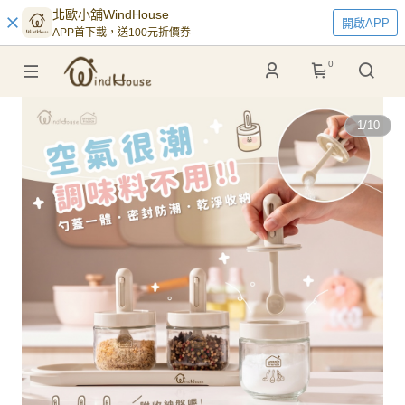
北歐小舖WindHouse
開啟APP
APP首下載，送100元折價券
0
1
/
10