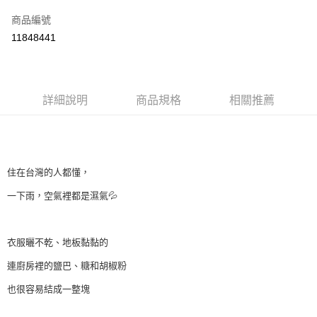
信用卡一次付款
商品編號
LINE Pay
11848441
Apple Pay
街口支付
詳細說明
商品規格
相關推薦
悠遊付
大哥付你分期
⠀⠀⠀
相關說明
【大哥付你分期使用說明】
住在台灣的人都懂，
AFTEE先享後付
1.本服務由台灣大哥大提供，台灣大哥大用戶可立即使用無須另外申請。
2.付款方式選擇「大哥付你分期」，訂單成立後會自動跳轉到大哥付的交易
相關說明
一下雨，空氣裡都是濕氣💦
流程，驗證手機門號後，選擇欲分期的期數、繳款截止日，確認付款後即完
【關於「AFTEE先享後付」】
成交易。
Hami Point
AFTEE先享後付是「在收到商品之後才付款」的支付方式。 讓您購物簡單
3.實際核准額度、可分期數及費用金額請依後續交易確認頁面所載為準。
便利好安心！
相關說明
衣服曬不乾、地板黏黏的
4.訂單成立30分鐘內，如未前往確認交易或遇審核未通過，訂單將自動取
１．簡單：不需註冊會員、不需綁卡、不需儲值。
「Hami Point」為中華電信所提供之點數服務，可於會員專區綁定中華電信
消。如遇「轉專審核」未通過狀況，表示未達大哥付你分期系統評分，恕無
２．便利：只要手機號碼，簡訊認證，即可結帳。
ATM付款
連廚房裡的鹽巴、糖和胡椒粉
會員帳號後，即可在購物車使用 Hami Point 折抵消費金額 (1點等於1元)。
法說明評估內容。
３．安心：先確認商品／服務後，再付款。
【繳款方式說明】
也很容易結成一整塊
1.分期款項不併入電信帳單，「大哥付你分期」於每月結算日後寄送繳費提
運送方式
【「AFTEE先享後付」結帳流程】
醒簡訊。
１．於結帳方式選擇「AFTEE先享後付」後，將跳轉至「AFTEE先享後付」