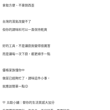
拿取方便、不東倒西歪
台灣的濕氣改變不了
但你的調味料可以一直保持乾爽
好的工具，不是讓廚房變得很厲害
而是讓每一次下廚，都更順手一點
優格家族懂你🫶
做菜已經夠忙了，調味這件小事，
就應該簡單一點😉
💛 北歐小舖｜替你的生活質感大加分