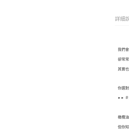
詳細
我們
卻常
其實
你選
＃
►►
橄欖
但你