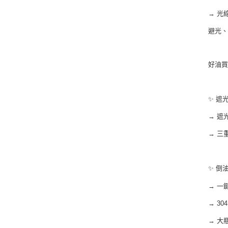
→ 光
避光
好油
✨ 遮
→ 遮
→ 三
✨ 倒
→ 一
→ 3
→ 大