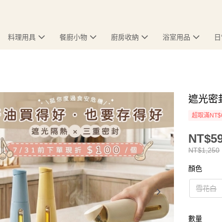
料理用具
餐廚小物
廚房收納
浴室用品
日
遮光密封
超取滿NT$
NT$5
NT$1,250
顏色
雪花白
數量