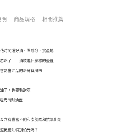
相關說明
【大哥付
AFTEE先
1.本服務
說明
商品規格
相關推薦
2.付款方
相關說明
流程，驗
【關於「A
Hami Poin
完成交易
AFTEE
3.實際核
便利好安
相關說明
4.訂單成
１．簡單
「Hami
消。如遇
ATM付款
２．便利
信會員帳號後
會花時間選好油、看成分、挑產地
無法說明
３．安心
元)。
【繳款方
常忽略了——油裝進什麼樣的壺裡
1.分期款
【「AFT
運送方式
醒簡訊。
１．於結帳
也會影響油品的新鮮與風味
2.透過簡
付」結帳
付款後全
帳／街口支
２．訂單
３．收到繳
每筆NT$6
【注意事
對油了，也要裝對壺
／ATM／
1.本服務
※ 請注意
付款後7-1
遮光密封油壺
用戶於交
絡購買商品
每筆NT$6
款買賣價
先享後付
2.基於同
※ 交易是
宅配
資料（包
是否繳費成
🫒含有豐富不飽和脂肪酸和抗氧化劑
油
用，由本
付客戶支
每筆NT$1
3.完整用
知道橄欖油特別怕光嗎？