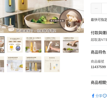
最快可指定
付款與運
超取滿NT$
付款方式
商品特色
信用卡一
商品編號
11437599
LINE Pay
Apple Pay
商品相關分
街口支付
餐廚小物
分享
悠遊付
熱銷推薦
大哥付你