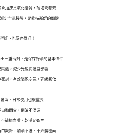
【注意事
１．透過由
線會加速其氧化變質，破壞營養素
交易，需
求債權轉
、減少空氣接觸，是維持新鮮的關鍵
２．關於
https://aft
３．未成
買得好～也要存得好！
「AFTE
任。
４．使用「
即時審查
光＋三重密封，是保存好油的基本條件
結果請求
５．嚴禁
光隔熱，減少光線與溫度影響
形，恩沛
動。
重密封，有效隔絕空氣，延緩氧化
油俐落，日常使用也很重要
鍵自動開合，倒油不滴漏
04 不鏽鋼壺嘴，乾淨又衛生
瓶口設計，加油不灑、不弄髒檯面