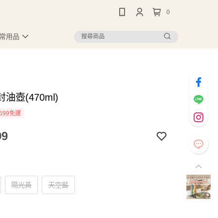
0
常用品
油壺(470ml)
699免運
99
陽光黃
天空藍