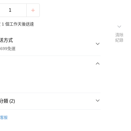
 1 個工作天後送達
清除
送方式
紀錄
699免運
次付款
類 (2)
油壺
客服
人氣商品
分期