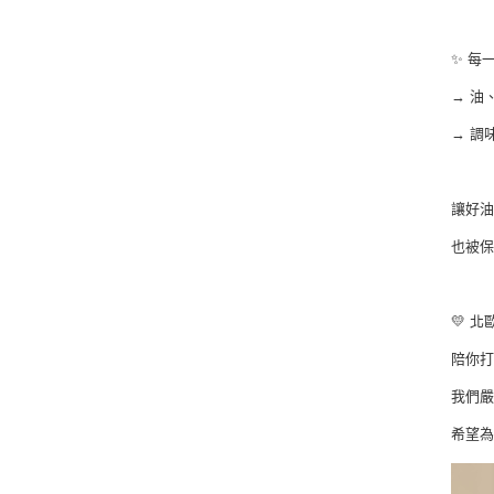
✨ 每
→ 油
→ 調
讓好
也被
💛 
陪你打
我們
希望