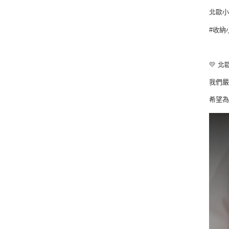
北歐
#收納
⠀⠀⠀
💛 
我們
希望