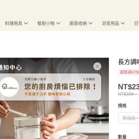
料理用具
餐廚小物
廚房收納
浴室用品
日
長方調
超取滿NT$
NT$23
NT$399 ~
規格
奶油白。
數量