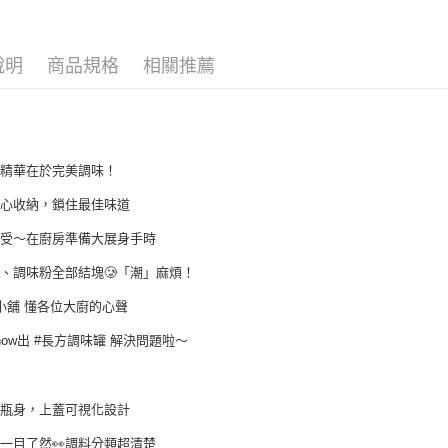
相關說明
【大哥付
AFTEE先
1.本服務
說明
商品規格
相關推薦
2.付款方
相關說明
流程，驗
【關於「A
Hami Poin
完成交易
AFTEE
3.實際核
便利好安
相關說明
4.訂單成
１．簡單
「Hami
消。如遇
ATM付款
２．便利
信會員帳號後
的精華在於完美調味！
無法說明
３．安心
元)。
【繳款方
安心收納，鎖住最佳味道
1.分期款
【「AFT
運送方式
醒簡訊。
１．於結帳
接受～在廚房準備大展身手時
2.透過簡
付」結帳
付款後全
帳／街口支
２．訂單
、調味粉全部結塊🥲「潮」麻煩！
３．收到繳
每筆NT$6
【注意事
小舖 懂各位大廚的心聲
／ATM／
1.本服務
※ 請注意
付款後7-1
用戶於交
how出 #長方調味罐 解決問題啦～
絡購買商品
每筆NT$6
款買賣價
先享後付
2.基於同
※ 交易是
宅配
資料（包
是否繳費成
璃瓶身，上蓋可視化設計
用，由本
付客戶支
每筆NT$1
3.完整用
一目了然👀調料分類超清楚