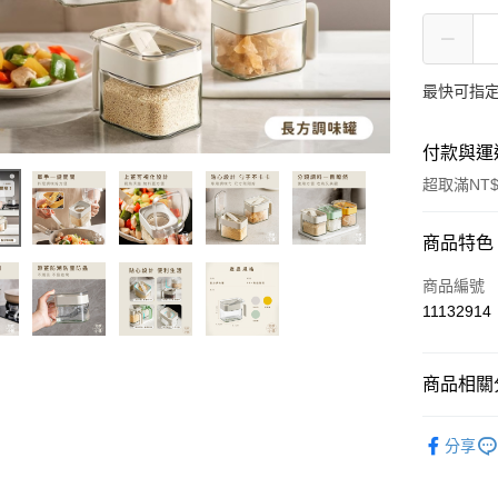
最快可指定
付款與運
超取滿NT$
付款方式
商品特色
信用卡一
商品編號
11132914
LINE Pay
Apple Pay
商品相關分
街口支付
餐廚小物
分享
悠遊付
大哥付你