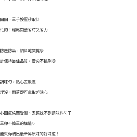
【注意事
１．透過由
交易，需
求債權轉
鍵開關，單手按壓秒取料
２．關於
https://aft
很忙的！輕鬆開蓋省時又省力
３．未成
「AFTE
任。
潮防塵防蟲，調料乾爽健康
４．使用「
即時審查
計保持最佳品質，舌尖不挑剔😉
結果請求
５．嚴禁
形，恩沛
動。
用調味勺，貼心置放區
不埋沒，開蓋即可拿取超貼心
擔心因氣候而受潮、煮菜找不到調味料勺子
單卻不簡單的構造✨
望能幫你端出最新鮮原味的好味道！