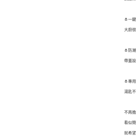
⠀⠀⠀
🧂一
大廚
⠀⠀⠀
🧂防
帶蓋設
⠀⠀⠀
🧂專
湯匙
⠀⠀⠀
不再
看似簡
就希