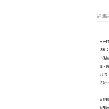
詳細
⠀⠀⠀
烹飪
調料
不能
糖、鹽
#北歐
這就s
⠀⠀⠀
🧂玻
鹹甜辣