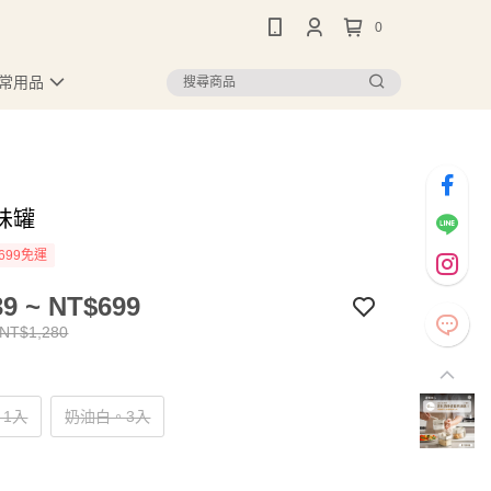
0
常用品
味罐
699免運
9 ~ NT$699
 NT$1,280
1入
奶油白。3入