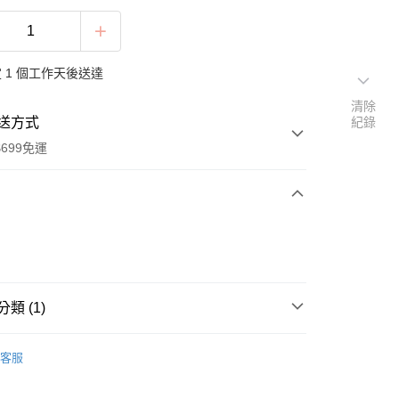
 1 個工作天後送達
清除
送方式
紀錄
699免運
次付款
類 (1)
調味罐
客服
分期