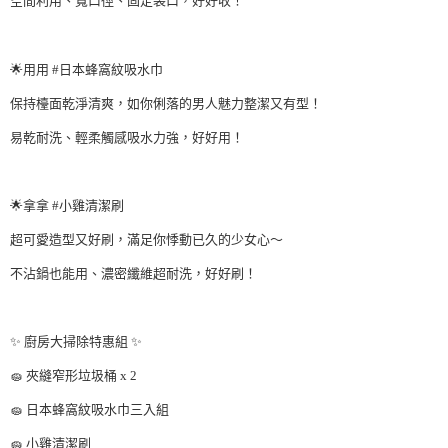
空間利用、寬口徑、固定袋口，好好收！
2.透過簡訊連結打開帳單後，可選擇「超商條碼／台灣大直營門市／銀行轉
付款後全家取貨
結帳頁面，進行簡訊認證並確認金額後，即可完成結帳。
帳／街口支付／iPASS MONEY」等通路繳費。
２．訂單成立數日內，您將收到繳費通知簡訊。
每筆NT$60，滿NT$699(含以上)免運費
⠀⠀⠀
３．收到繳費通知簡訊後14天內，點擊此簡訊中的連結，可透過四大超商／
【注意事項】
ATM／網路銀行／等多元方式進行付款，方視為交易完成。
🌟用用 #日本蜂窩紋吸水巾
付款後7-11取貨
1.本服務係由「台灣大哥大股份有限公司」（以下簡稱本公司）所提供，讓
※ 請注意：結帳手續完成當下不需立刻繳費，但若您需要取消訂單，請聯絡
用戶於交易時，得透過本服務購買商品或服務，並由商店將買賣／分期付款
每筆NT$60，滿NT$699(含以上)免運費
購買商品的店家。未經商家同意取消之訂單仍視為有效，需透過AFTEE先享
保持檯面乾淨清爽，如你俐落的男人魅力整潔又有型！
買賣價金債權讓與本公司後，依約使用本公司帳單繳交帳款。
後付繳納相關費用。
2.基於同意付款使用「大哥付你分期」之契約關係目的，商店將以您的個人
宅配
易乾耐洗、輕柔觸感吸水力強，好好用！
※ 交易是否成功請以「AFTEE先享後付 」之結帳頁面顯示為準，若有關於
資料（包含姓名、電話或地址）提供予台灣大哥大進項蒐集、處理及利用，
是否繳費成功／繳費後需取消欲退款等相關疑問，請聯繫「AFTEE先享後付
每筆NT$120，滿NT$2,000(含以上)免運費
由本公司與您本人進行分期帳單所需資料之確認、核對及更正。
⠀⠀⠀
客戶支援中心」
https://netprotections.freshdesk.com/support/home
3.完整用戶服務條款，請詳閱以下連結：
https://oppay.tw/userRule
🌟拿拿 #小雞清潔刷
【注意事項】
１．透過由恩沛科技股份有限公司提供之「AFTEE先享後付」服務完成之交
超可愛造型又好刷，滿足你悸動已久的少女心～
易，需依本服務之必要範圍內提供個人資料，並將交易相關給付款項請求債
權轉讓予恩沛科技股份有限公司。
不沾鍋也能用、濃密纖維超耐洗，好好刷！
２．關於個人資料處理事宜，請瀏覽以下網址：
https://aftee.tw/terms/#terms3
⠀⠀⠀
３．未成年的使用者請事先徵得法定代理人或監護人之同意方可使用
「AFTEE先享後付」，若未經同意申辦者引起之損失，本公司不負相關責
✨ 廚房大掃除特惠組 ✨
任。
４．使用「AFTEE先享後付」時，將依據個別帳號之用戶狀況，依本公司即
🧽 夾縫窄形垃圾桶 x 2
時審查核予不同之上限額度；若仍有額度不足之情形，本公司將視審查結果
請求用戶進行身份認證。
🧽 日本蜂窩紋吸水巾三入組
５．嚴禁一人註冊多個帳號或使用他人資訊註冊。若發現惡意使用之情形，
恩沛科技股份有限公司將有權停止該用戶之使用額度並採取法律行動。
🧽 小雞清潔刷