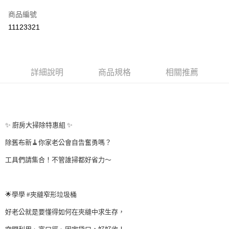
信用卡一次付款
商品編號
LINE Pay
11123321
Apple Pay
街口支付
詳細說明
商品規格
相關推薦
悠遊付
大哥付你分期
⠀⠀⠀
相關說明
【大哥付你分期使用說明】
✨ 廚房大掃除特惠組 ✨
AFTEE先享後付
1.本服務由台灣大哥大提供，台灣大哥大用戶可立即使用無須另外申請。
2.付款方式選擇「大哥付你分期」，訂單成立後會自動跳轉到大哥付的交易
相關說明
除舊布新🧹你家老公會自告奮勇嗎？
流程，驗證手機門號後，選擇欲分期的期數、繳款截止日，確認付款後即完
【關於「AFTEE先享後付」】
成交易。
Hami Point
工具們請集合！不管誰掃都好省力～
AFTEE先享後付是「在收到商品之後才付款」的支付方式。 讓您購物簡單
3.實際核准額度、可分期數及費用金額請依後續交易確認頁面所載為準。
便利好安心！
相關說明
4.訂單成立30分鐘內，如未前往確認交易或遇審核未通過，訂單將自動取
⠀⠀⠀
１．簡單：不需註冊會員、不需綁卡、不需儲值。
「Hami Point」為中華電信所提供之點數服務，可於會員專區綁定中華電信
消。如遇「轉專審核」未通過狀況，表示未達大哥付你分期系統評分，恕無
２．便利：只要手機號碼，簡訊認證，即可結帳。
ATM付款
會員帳號後，即可在購物車使用 Hami Point 折抵消費金額 (1點等於1元)。
法說明評估內容。
🌟學學 #夾縫窄形垃圾桶
３．安心：先確認商品／服務後，再付款。
【繳款方式說明】
好老公就是要懂得如何在夾縫中求生存，
1.分期款項不併入電信帳單，「大哥付你分期」於每月結算日後寄送繳費提
運送方式
【「AFTEE先享後付」結帳流程】
醒簡訊。
１．於結帳方式選擇「AFTEE先享後付」後，將跳轉至「AFTEE先享後付」