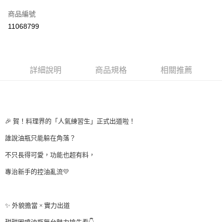
信用卡一次付款
商品編號
LINE Pay
11068799
Apple Pay
街口支付
詳細說明
商品規格
相關推薦
悠遊付
大哥付你分期
⠀⠀⠀
相關說明
【大哥付你分期使用說明】
🎉 賀！料理界的「人氣練習生」正式出道啦！
AFTEE先享後付
1.本服務由台灣大哥大提供，台灣大哥大用戶可立即使用無須另外申請。
2.付款方式選擇「大哥付你分期」，訂單成立後會自動跳轉到大哥付的交易
相關說明
誰說油瓶只能躲在角落？
流程，驗證手機門號後，選擇欲分期的期數、繳款截止日，確認付款後即完
【關於「AFTEE先享後付」】
成交易。
Hami Point
不只長得可愛，功能也超有料，
AFTEE先享後付是「在收到商品之後才付款」的支付方式。 讓您購物簡單
3.實際核准額度、可分期數及費用金額請依後續交易確認頁面所載為準。
便利好安心！
相關說明
4.訂單成立30分鐘內，如未前往確認交易或遇審核未通過，訂單將自動取
專治新手的控油亂流💛
１．簡單：不需註冊會員、不需綁卡、不需儲值。
「Hami Point」為中華電信所提供之點數服務，可於會員專區綁定中華電信
消。如遇「轉專審核」未通過狀況，表示未達大哥付你分期系統評分，恕無
２．便利：只要手機號碼，簡訊認證，即可結帳。
ATM付款
會員帳號後，即可在購物車使用 Hami Point 折抵消費金額 (1點等於1元)。
法說明評估內容。
⠀⠀⠀
３．安心：先確認商品／服務後，再付款。
【繳款方式說明】
✨ 外貌擔當 × 實力出道
1.分期款項不併入電信帳單，「大哥付你分期」於每月結算日後寄送繳費提
運送方式
【「AFTEE先享後付」結帳流程】
醒簡訊。
１．於結帳方式選擇「AFTEE先享後付」後，將跳轉至「AFTEE先享後付」