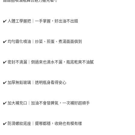
甜甜圈噴油瓶舞台魅力搶先看👇
2.透過簡訊連結打開帳單後，可選擇「超商條碼／台灣大直營門市／銀行轉
付款後全家取貨
結帳頁面，進行簡訊認證並確認金額後，即可完成結帳。
帳／街口支付／iPASS MONEY」等通路繳費。
２．訂單成立數日內，您將收到繳費通知簡訊。
每筆NT$60，滿NT$699(含以上)免運費
⠀⠀⠀
３．收到繳費通知簡訊後14天內，點擊此簡訊中的連結，可透過四大超商／
【注意事項】
ATM／網路銀行／等多元方式進行付款，方視為交易完成。
✔️ 人體工學握把｜一手掌握，好出油不出錯
付款後7-11取貨
1.本服務係由「台灣大哥大股份有限公司」（以下簡稱本公司）所提供，讓
※ 請注意：結帳手續完成當下不需立刻繳費，但若您需要取消訂單，請聯絡
用戶於交易時，得透過本服務購買商品或服務，並由商店將買賣／分期付款
每筆NT$60，滿NT$699(含以上)免運費
購買商品的店家。未經商家同意取消之訂單仍視為有效，需透過AFTEE先享
⠀⠀⠀
買賣價金債權讓與本公司後，依約使用本公司帳單繳交帳款。
後付繳納相關費用。
2.基於同意付款使用「大哥付你分期」之契約關係目的，商店將以您的個人
宅配
✔️ 均勻霧化噴油｜炒菜、煎蛋、煮湯面面俱到
※ 交易是否成功請以「AFTEE先享後付 」之結帳頁面顯示為準，若有關於
資料（包含姓名、電話或地址）提供予台灣大哥大進項蒐集、處理及利用，
是否繳費成功／繳費後需取消欲退款等相關疑問，請聯繫「AFTEE先享後付
每筆NT$120，滿NT$2,000(含以上)免運費
由本公司與您本人進行分期帳單所需資料之確認、核對及更正。
⠀⠀⠀
客戶支援中心」
https://netprotections.freshdesk.com/support/home
3.完整用戶服務條款，請詳閱以下連結：
https://oppay.tw/userRule
✔️ 密封不滴漏｜倒過來也滴水不漏，瓶底乾爽不油膩
【注意事項】
１．透過由恩沛科技股份有限公司提供之「AFTEE先享後付」服務完成之交
⠀⠀⠀
易，需依本服務之必要範圍內提供個人資料，並將交易相關給付款項請求債
權轉讓予恩沛科技股份有限公司。
✔️ 加厚無鉛玻璃｜透明瓶身看得安心
２．關於個人資料處理事宜，請瀏覽以下網址：
https://aftee.tw/terms/#terms3
⠀⠀⠀
３．未成年的使用者請事先徵得法定代理人或監護人之同意方可使用
「AFTEE先享後付」，若未經同意申辦者引起之損失，本公司不負相關責
✔️ 加大補充口｜加油不會發脾氣，一次補好超順手
任。
４．使用「AFTEE先享後付」時，將依據個別帳號之用戶狀況，依本公司即
⠀⠀⠀
時審查核予不同之上限額度；若仍有額度不足之情形，本公司將視審查結果
請求用戶進行身份認證。
✔️ 防滑螺紋底座｜擺哪都穩，收納也有模有樣
５．嚴禁一人註冊多個帳號或使用他人資訊註冊。若發現惡意使用之情形，
恩沛科技股份有限公司將有權停止該用戶之使用額度並採取法律行動。
⠀⠀⠀