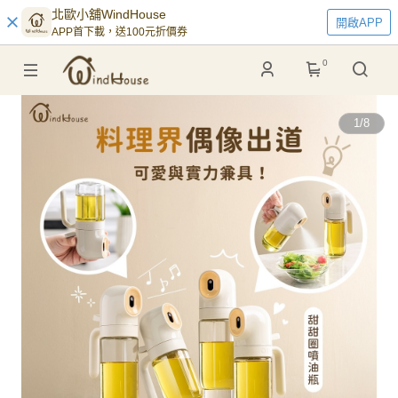
北歐小舖WindHouse
開啟APP
APP首下載，送100元折價券
0
1
/
8