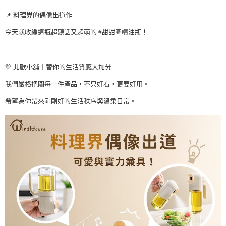
📌 料理界的偶像出道作
今天就收編這瓶超聽話又超萌的 #甜甜圈噴油瓶！
⠀⠀⠀⠀⠀
💛 北歐小舖｜替你的生活質感大加分
我們嚴格把關每一件產品，不只好看，更要好用。
希望為你帶來剛剛好的生活秩序與溫柔日常。